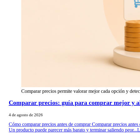
Comparar precios permite valorar mejor cada opción y detect
Comparar precios: guía para comprar mejor y a
4 de agosto de 2026
Cómo comparar precios antes de comprar Comparar precios antes de 
Un producto puede parecer más barato y terminar saliendo peor...
L