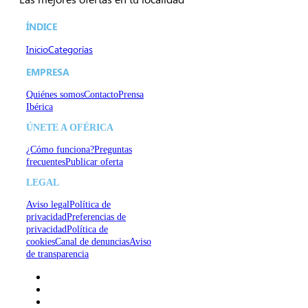
ÍNDICE
Inicio
Categorías
EMPRESA
Quiénes somos
Contacto
Prensa
Ibérica
ÚNETE A OFÉRICA
¿Cómo funciona?
Preguntas
frecuentes
Publicar oferta
LEGAL
Aviso legal
Política de
privacidad
Preferencias de
privacidad
Política de
cookies
Canal de denuncias
Aviso
de transparencia