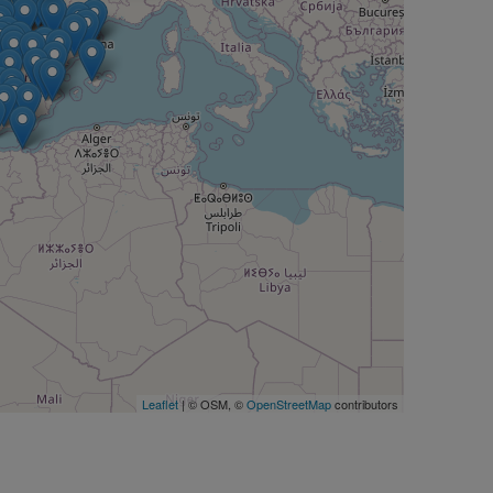
Leaflet
| © OSM, ©
OpenStreetMap
contributors