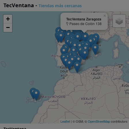
TecVentana -
Tiendas más cercanas
×
+
TecVentana Zaragoza
Paseo de Colón 138
−
Leaflet
| © OSM, ©
OpenStreetMap
contributors
TecVentana