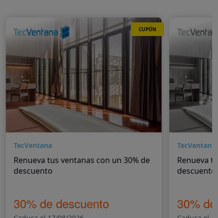
CUPÓN
TecVentana
TecVentana
Renueva tus ventanas con un 30% de
Renueva tu
descuento
descuento.
30% de descuento
30% de
Caduca el 17/08/2026
Caduca el 1