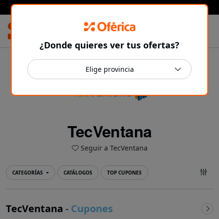
Prensa Ibérica
¿Donde quieres ver tus ofertas?
TecVentana
Seguir a TecVentana
CATEGORÍAS
CATÁLOGOS
TOP CUPONES
TecVentana
-
Cupones