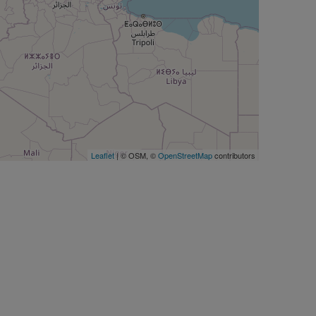
Leaflet
| © OSM, ©
OpenStreetMap
contributors