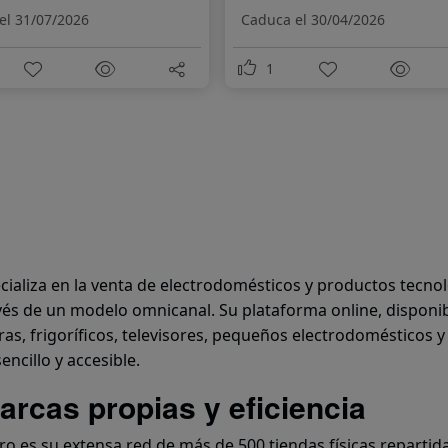
electrodomésticos y
el 31/07/2026
Caduca el 30/04/2026
tecnología
1
cializa en la venta de electrodomésticos y productos tecno
avés de un modelo omnicanal. Su plataforma online, disponibl
s, frigoríficos, televisores, pequeños electrodomésticos y
ncillo y accesible.
rcas propias y eficiencia
o es su extensa red de más de 500 tiendas físicas repartid