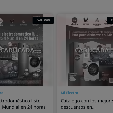
CATÁLOGO
C
CADUCADA
CADUCADA
ro
Mi Electro
ctrodoméstico listo
Catálogo con los mejore
l Mundial en 24 horas
descuentos en