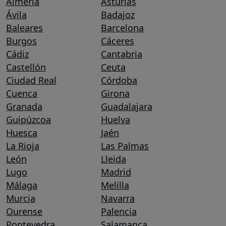
Almería
Asturias
Ávila
Badajoz
Baleares
Barcelona
Burgos
Cáceres
Cádiz
Cantabria
Castellón
Ceuta
Ciudad Real
Córdoba
Cuenca
Girona
Granada
Guadalajara
Guipúzcoa
Huelva
Huesca
Jaén
La Rioja
Las Palmas
León
Lleida
Lugo
Madrid
Málaga
Melilla
Murcia
Navarra
Ourense
Palencia
Pontevedra
Salamanca