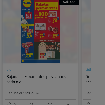
CATÁLOGO
Lidl
Lidl
Bajadas permanentes para ahorrar
Donde la c
cada día
precio
Caduca el 10/08/2026
Caduca el 2
0
0