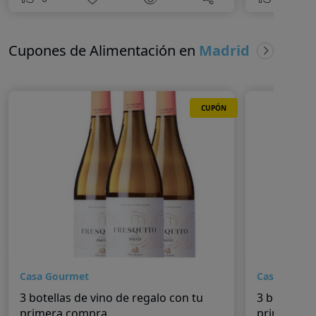
Cupones de Alimentación en
Madrid
CUPÓN
Casa Gourmet
Casa Gourm
3 botellas de vino de regalo con tu
3 botellas 
primera compra
primera c