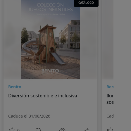
CATÁLOGO
Benito
Benito
Diversión sostenible e inclusiva
Iluminación
sostenible
Caduca el 31/08/2026
Caduca el 3
0
0