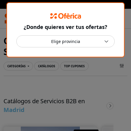
Prensa Ibérica
¿Donde quieres ver tus ofertas?
Ofertas y catálogos de
Madrid
Servicios B2B en
CATEGORÍAS
CATÁLOGOS
TOP CUPONES
Catálogos de Servicios B2B en
Madrid