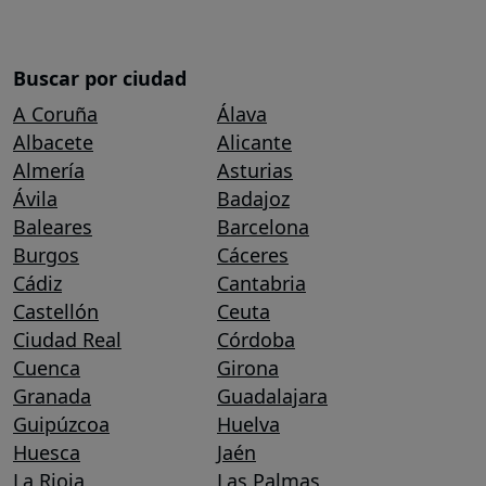
Buscar por ciudad
A Coruña
Álava
Albacete
Alicante
Almería
Asturias
Ávila
Badajoz
Baleares
Barcelona
Burgos
Cáceres
Cádiz
Cantabria
Castellón
Ceuta
Ciudad Real
Córdoba
Cuenca
Girona
Granada
Guadalajara
Guipúzcoa
Huelva
Huesca
Jaén
La Rioja
Las Palmas