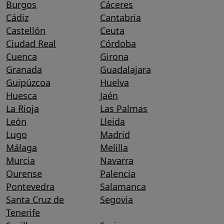
Burgos
Cáceres
Cádiz
Cantabria
Castellón
Ceuta
Ciudad Real
Córdoba
Cuenca
Girona
Granada
Guadalajara
Guipúzcoa
Huelva
Huesca
Jaén
La Rioja
Las Palmas
León
Lleida
Lugo
Madrid
Málaga
Melilla
Murcia
Navarra
Ourense
Palencia
Pontevedra
Salamanca
Santa Cruz de
Segovia
Tenerife