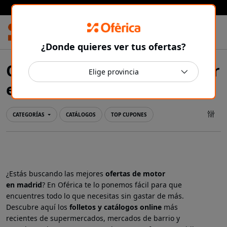
Prensa Ibérica
¿Donde quieres ver tus ofertas?
Ofertas y catálogos de Motor
Madrid
en
CATEGORÍAS
CATÁLOGOS
TOP CUPONES
¿Estás buscando las mejores
ofertas de motor
en
madrid
? En Oférica te lo ponemos fácil para que
encuentres todo lo que necesitas sin gastar de más.
Descubre aquí los
folletos y catálogos online
más
recientes de supermercados, mercados de barrio y