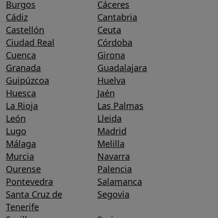
Burgos
Cáceres
Cádiz
Cantabria
Castellón
Ceuta
Ciudad Real
Córdoba
Cuenca
Girona
Granada
Guadalajara
Guipúzcoa
Huelva
Huesca
Jaén
La Rioja
Las Palmas
León
Lleida
Lugo
Madrid
Málaga
Melilla
Murcia
Navarra
Ourense
Palencia
Pontevedra
Salamanca
Santa Cruz de
Segovia
Tenerife