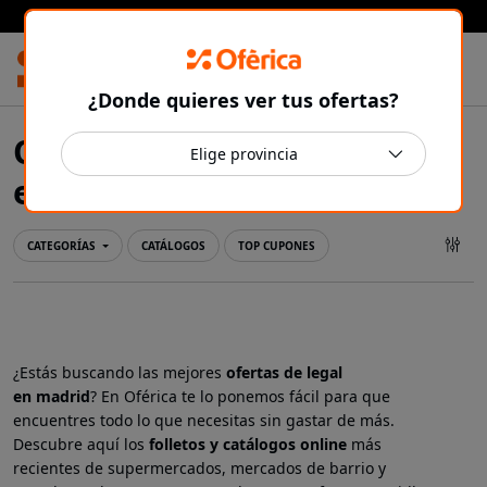
Prensa Ibérica
¿Donde quieres ver tus ofertas?
Ofertas y catálogos de Legal
Madrid
en
CATEGORÍAS
CATÁLOGOS
TOP CUPONES
¿Estás buscando las mejores
ofertas de legal
en
madrid
? En Oférica te lo ponemos fácil para que
encuentres todo lo que necesitas sin gastar de más.
Descubre aquí los
folletos y catálogos online
más
recientes de supermercados, mercados de barrio y