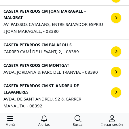
CASETA PETARDOS CM JOAN MARAGALL -
MALGRAT
AV. PAISSOS CATALANS, ENTRE SALVADOR ESPRIU
I JOAN MARAGALL, - 08380
CASETA PETARDOS CM PALAFOLLS
CARRER CAMÍ DE LLEVANT, 2, - 08389
CASETA PETARDOS CM MONTGAT
AVDA. JORDANA & PARC DEL TRANVIA, - 08390
CASETA PETARDOS CM ST. ANDREU DE
LLAVANERES
AVDA. DE SANT ANDREU, 92 & CARRER
MANAUTA, - 08392
CASETA PETARDOS CM MONTALNOU - ST. VICENÇ
Menú
Alertas
Buscar
Iniciar sesión
DE MONTALT