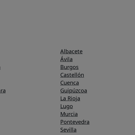
Albacete
Ávila
a
Burgos
Castellón
Cuenca
ra
Guipúzcoa
La Rioja
Lugo
Murcia
Pontevedra
Sevilla