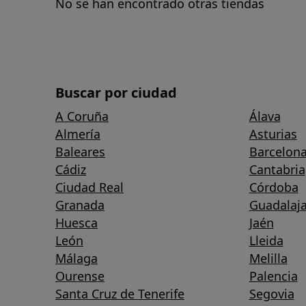
No se han encontrado otras tiendas
Buscar por ciudad
A Coruña
Álava
Almería
Asturias
Baleares
Barcelon
Cádiz
Cantabria
Ciudad Real
Córdoba
Granada
Guadalaja
Huesca
Jaén
León
Lleida
Málaga
Melilla
Ourense
Palencia
Santa Cruz de Tenerife
Segovia