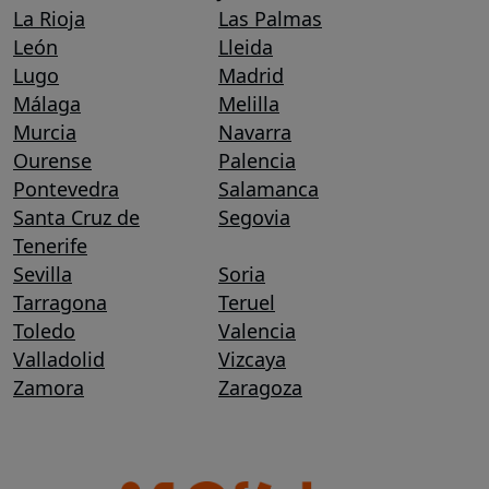
La Rioja
Las Palmas
León
Lleida
Lugo
Madrid
Málaga
Melilla
Murcia
Navarra
Ourense
Palencia
Pontevedra
Salamanca
Santa Cruz de
Segovia
Tenerife
Sevilla
Soria
Tarragona
Teruel
Toledo
Valencia
Valladolid
Vizcaya
Zamora
Zaragoza