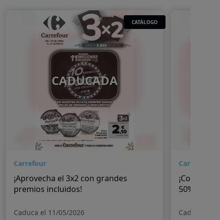
CATÁLOGO
CADUCADA
Carrefour
Carrefour
¡Aprovecha el 3x2 con grandes
¡Continúan
premios incluidos!
50%!
Caduca el 11/05/2026
Caduca el 2