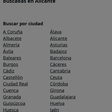
buscadas en Alicante
Buscar por ciudad
A Coruña
Álava
Albacete
Alicante
Almería
Asturias
Ávila
Badajoz
Baleares
Barcelona
Burgos
Cáceres
Cádiz
Cantabria
Castellón
Ceuta
Ciudad Real
Córdoba
Cuenca
Girona
Granada
Guadalajara
Guipúzcoa
Huelva
Huesca
Jaén