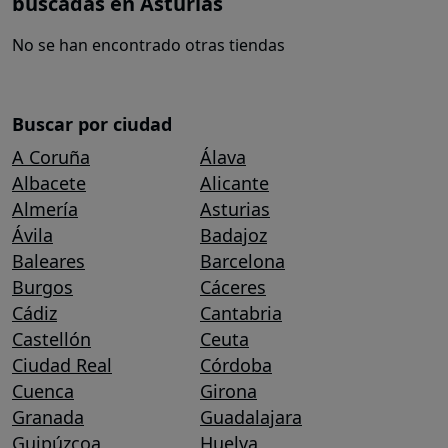
buscadas en Asturias
No se han encontrado otras tiendas
Buscar por ciudad
A Coruña
Álava
Albacete
Alicante
Almería
Asturias
Ávila
Badajoz
Baleares
Barcelona
Burgos
Cáceres
Cádiz
Cantabria
Castellón
Ceuta
Ciudad Real
Córdoba
Cuenca
Girona
Granada
Guadalajara
Guipúzcoa
Huelva