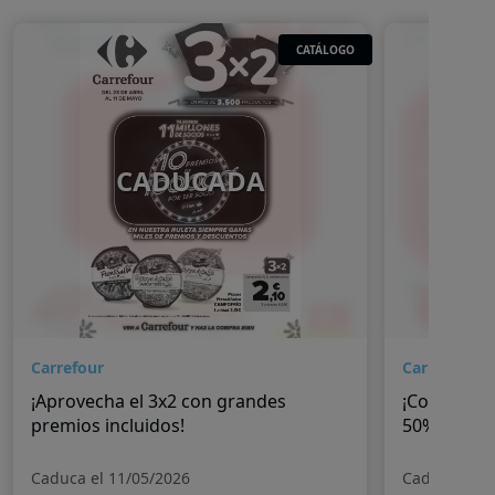
CATÁLOGO
CADUCADA
Carrefour
Carrefour
¡Aprovecha el 3x2 con grandes
¡Continúan
premios incluidos!
50%!
Caduca el 11/05/2026
Caduca el 2