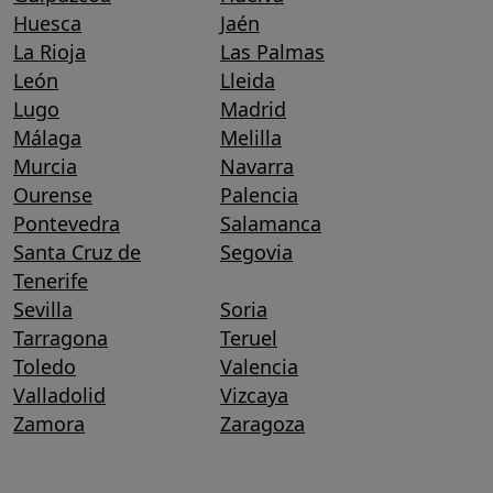
Huesca
Jaén
La Rioja
Las Palmas
León
Lleida
Lugo
Madrid
Málaga
Melilla
Murcia
Navarra
Ourense
Palencia
Pontevedra
Salamanca
Santa Cruz de
Segovia
Tenerife
Sevilla
Soria
Tarragona
Teruel
Toledo
Valencia
Valladolid
Vizcaya
Zamora
Zaragoza