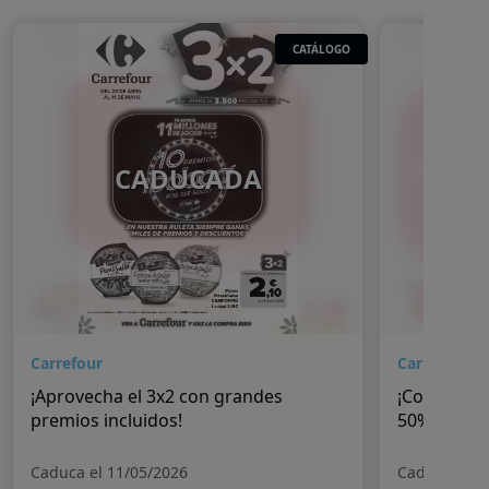
CATÁLOGO
CADUCADA
Carrefour
Carrefour
¡Aprovecha el 3x2 con grandes
¡Continúan
premios incluidos!
50%!
Caduca el 11/05/2026
Caduca el 2