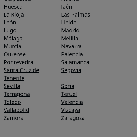
Huesca
Jaén
La Rioja
Las Palmas
León
Lleida
Lugo
Madrid
Málaga
Melilla
Murcia
Navarra
Ourense
Palencia
Pontevedra
Salamanca
Santa Cruz de
Segovia
Tenerife
Sevilla
Soria
Tarragona
Teruel
Toledo
Valencia
Valladolid
Vizcaya
Zamora
Zaragoza