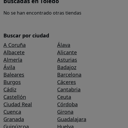
buscadas en Toledo
No se han encontrado otras tiendas
Buscar por ciudad
A Coruña
Álava
Albacete
Alicante
Almería
Asturias
Ávila
Badajoz
Baleares
Barcelona
Burgos
Cáceres
Cádiz
Cantabria
Castellón
Ceuta
Ciudad Real
Córdoba
Cuenca
Girona
Granada
Guadalajara
Guipúzcoa
Huelva