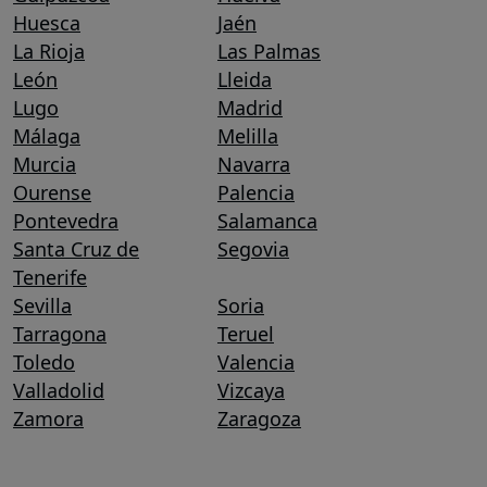
Huesca
Jaén
La Rioja
Las Palmas
León
Lleida
Lugo
Madrid
Málaga
Melilla
Murcia
Navarra
Ourense
Palencia
Pontevedra
Salamanca
Santa Cruz de
Segovia
Tenerife
Sevilla
Soria
Tarragona
Teruel
Toledo
Valencia
Valladolid
Vizcaya
Zamora
Zaragoza