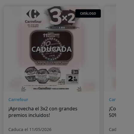
CATÁLOGO
CADUCADA
Carrefour
Carrefour
¡Aprovecha el 3x2 con grandes
¡Continúan
premios incluidos!
50%!
Caduca el 11/05/2026
Caduca el 2