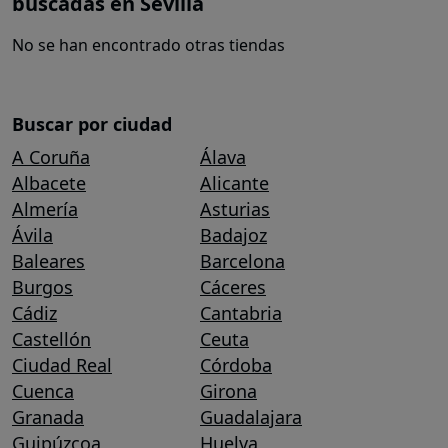
buscadas en Sevilla
No se han encontrado otras tiendas
Buscar por ciudad
A Coruña
Álava
Albacete
Alicante
Almería
Asturias
Ávila
Badajoz
Baleares
Barcelona
Burgos
Cáceres
Cádiz
Cantabria
Castellón
Ceuta
Ciudad Real
Córdoba
Cuenca
Girona
Granada
Guadalajara
Guipúzcoa
Huelva