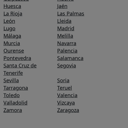
Huesca
Jaén
La Rioja
Las Palmas
León
Lleida
Lugo
Madrid
Málaga
Melilla
Murcia
Navarra
Ourense
Palencia
Pontevedra
Salamanca
Santa Cruz de
Segovia
Tenerife
Sevilla
Soria
Tarragona
Teruel
Toledo
Valencia
Valladolid
Vizcaya
Zamora
Zaragoza