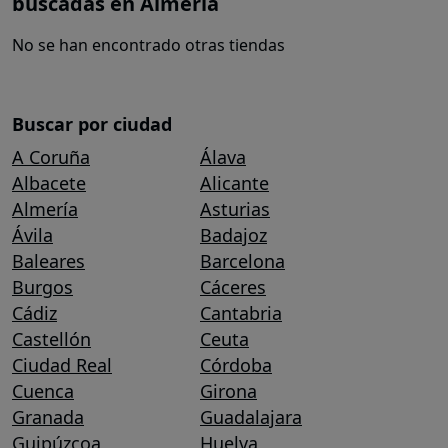
buscadas en Almería
No se han encontrado otras tiendas
Buscar por ciudad
A Coruña
Álava
Albacete
Alicante
Almería
Asturias
Ávila
Badajoz
Baleares
Barcelona
Burgos
Cáceres
Cádiz
Cantabria
Castellón
Ceuta
Ciudad Real
Córdoba
Cuenca
Girona
Granada
Guadalajara
Guipúzcoa
Huelva