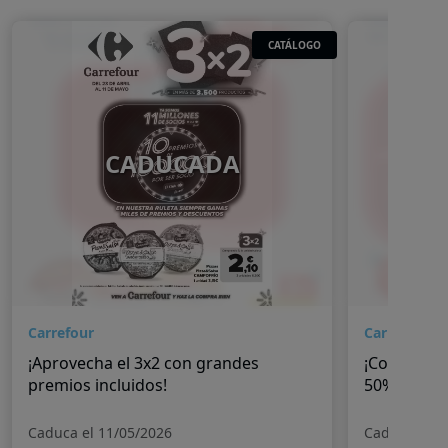
CATÁLOGO
CADUCADA
Carrefour
Carrefour
¡Aprovecha el 3x2 con grandes
¡Continúan
premios incluidos!
50%!
Caduca el 11/05/2026
Caduca el 2