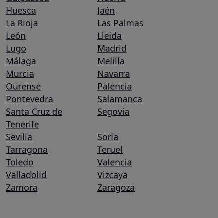
Huesca
Jaén
La Rioja
Las Palmas
León
Lleida
Lugo
Madrid
Málaga
Melilla
Murcia
Navarra
Ourense
Palencia
Pontevedra
Salamanca
Santa Cruz de
Segovia
Tenerife
Sevilla
Soria
Tarragona
Teruel
Toledo
Valencia
Valladolid
Vizcaya
Zamora
Zaragoza