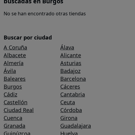
buscadas en Burgos
No se han encontrado otras tiendas
Buscar por ciudad
A Coruña
Álava
Albacete
Alicante
Almería
Asturias
Ávila
Badajoz
Baleares
Barcelona
Burgos
Cáceres
Cádiz
Cantabria
Castellón
Ceuta
Ciudad Real
Córdoba
Cuenca
Girona
Granada
Guadalajara
Guipúzcoa
Huelva