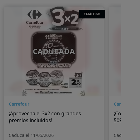
CATÁLOGO
CADUCADA
Carrefour
Carrefour
¡Aprovecha el 3x2 con grandes
¡Continúan
premios incluidos!
50%!
Caduca el 11/05/2026
Caduca el 2