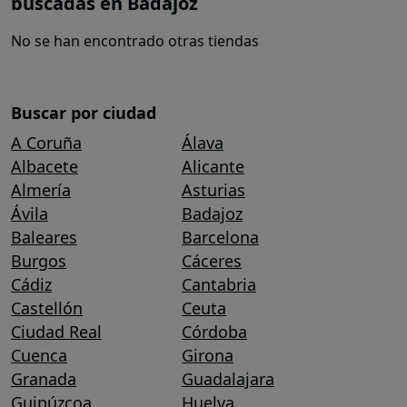
buscadas en Badajoz
No se han encontrado otras tiendas
Buscar por ciudad
A Coruña
Álava
Albacete
Alicante
Almería
Asturias
Ávila
Badajoz
Baleares
Barcelona
Burgos
Cáceres
Cádiz
Cantabria
Castellón
Ceuta
Ciudad Real
Córdoba
Cuenca
Girona
Granada
Guadalajara
Guipúzcoa
Huelva