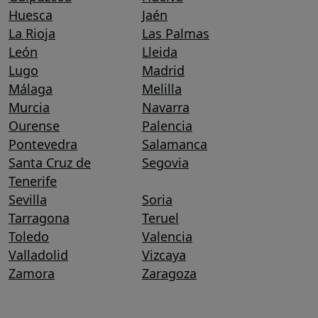
Huesca
Jaén
La Rioja
Las Palmas
León
Lleida
Lugo
Madrid
Málaga
Melilla
Murcia
Navarra
Ourense
Palencia
Pontevedra
Salamanca
Santa Cruz de
Segovia
Tenerife
Sevilla
Soria
Tarragona
Teruel
Toledo
Valencia
Valladolid
Vizcaya
Zamora
Zaragoza