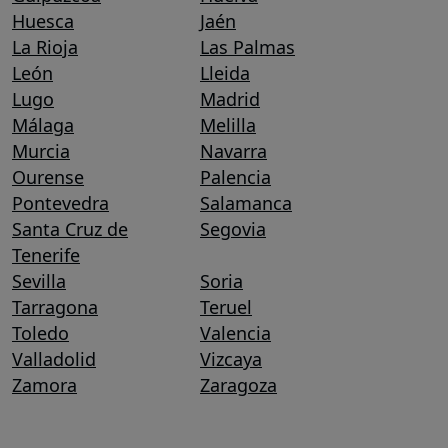
Huesca
Jaén
La Rioja
Las Palmas
León
Lleida
Lugo
Madrid
Málaga
Melilla
Murcia
Navarra
Ourense
Palencia
Pontevedra
Salamanca
Santa Cruz de
Segovia
Tenerife
Sevilla
Soria
Tarragona
Teruel
Toledo
Valencia
Valladolid
Vizcaya
Zamora
Zaragoza