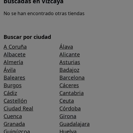
buscadas en Vizcaya
No se han encontrado otras tiendas
Buscar por ciudad
A Coruña
Álava
Albacete
Alicante
Almería
Asturias
Ávila
Badajoz
Baleares
Barcelona
Burgos
Cáceres
Cádiz
Cantabria
Castellón
Ceuta
Ciudad Real
Córdoba
Cuenca
Girona
Granada
Guadalajara
Guipúzcoa
Huelva