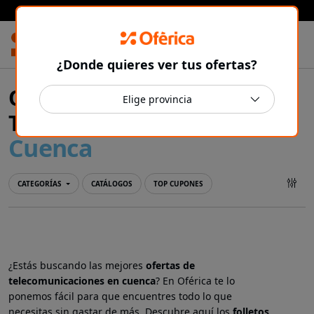
Prensa Ibérica
¿Donde quieres ver tus ofertas?
Ofertas y catálogos de
Telecomunicaciones en
Cuenca
CATEGORÍAS
CATÁLOGOS
TOP CUPONES
¿Estás buscando las mejores
ofertas de
telecomunicaciones en
cuenca
? En Oférica te lo
ponemos fácil para que encuentres todo lo que
necesitas sin gastar de más. Descubre aquí los
folletos