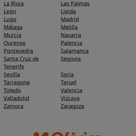
La Rioja
Las Palmas
León
Lleida
Lugo
Madrid
Málaga
Melilla
Murcia
Navarra
Ourense
Palencia
Pontevedra
Salamanca
Santa Cruz de
Segovia
Tenerife
Sevilla
Soria
Tarragona
Teruel
Toledo
Valencia
Valladolid
Vizcaya
Zamora
Zaragoza