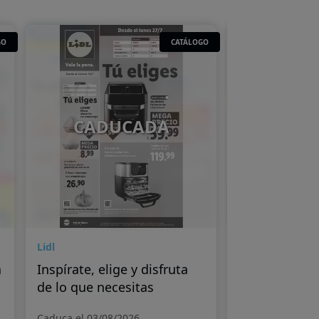
GO
CATÁLOGO
CADUCADA
CAD
Lidl
Lidl
a
Inspírate, elige y disfruta
Más calidad,
de lo que necesitas
Caduca el 03/08/2026
Caduca el 27/07