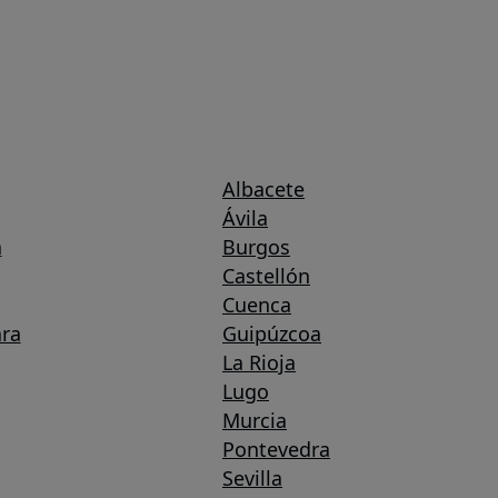
Albacete
Ávila
a
Burgos
Castellón
Cuenca
ra
Guipúzcoa
La Rioja
Lugo
Murcia
Pontevedra
Sevilla