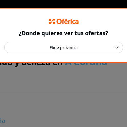
¿Donde quieres ver tus ofertas?
A Coruña
lud y belleza en
ña