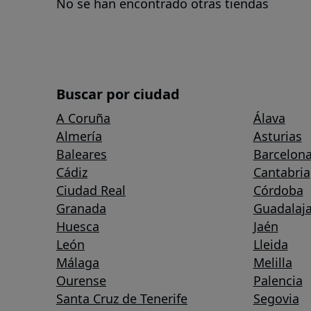
No se han encontrado otras tiendas
Buscar por ciudad
A Coruña
Álava
Almería
Asturias
Baleares
Barcelon
Cádiz
Cantabria
Ciudad Real
Córdoba
Granada
Guadalaja
Huesca
Jaén
León
Lleida
Málaga
Melilla
Ourense
Palencia
Santa Cruz de Tenerife
Segovia