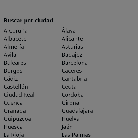
Buscar por ciudad
A Coruña
Álava
Albacete
Alicante
Almería
Asturias
Ávila
Badajoz
Baleares
Barcelona
Burgos
Cáceres
Cádiz
Cantabria
Castellón
Ceuta
Ciudad Real
Córdoba
Cuenca
Girona
Granada
Guadalajara
Guipúzcoa
Huelva
Huesca
Jaén
La Rioja
Las Palmas