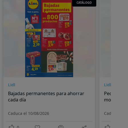
CATÁLOGO
Lidl
Lidl
Bajadas permanentes para ahorrar
Pequeños 
cada día
momentos
Caduca el 10/08/2026
Caduca el 1
0
0