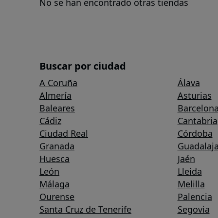
No se han encontrado otras tiendas
Buscar por ciudad
A Coruña
Álava
Almería
Asturias
Baleares
Barcelon
Cádiz
Cantabria
Ciudad Real
Córdoba
Granada
Guadalaja
Huesca
Jaén
León
Lleida
Málaga
Melilla
Ourense
Palencia
Santa Cruz de Tenerife
Segovia