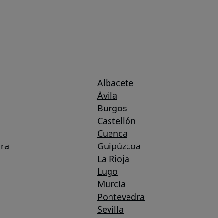
Albacete
Ávila
a
Burgos
Castellón
Cuenca
ra
Guipúzcoa
La Rioja
Lugo
Murcia
Pontevedra
Sevilla