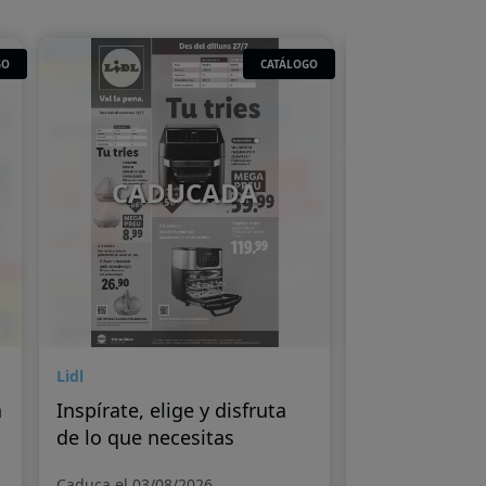
GO
CATÁLOGO
CADUCADA
CAD
Lidl
Lidl
a
Inspírate, elige y disfruta
Más calidad,
de lo que necesitas
Caduca el 03/08/2026
Caduca el 27/07