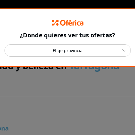
¿Donde quieres ver tus ofertas?
Tarragona
lud y belleza en
ona