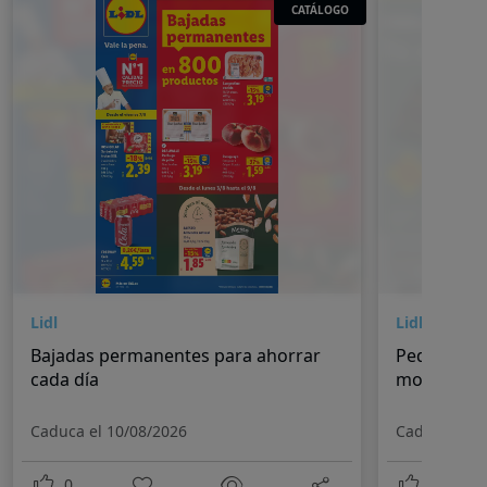
CATÁLOGO
Lidl
Lidl
Bajadas permanentes para ahorrar
Pequeños 
cada día
momentos
Caduca el 10/08/2026
Caduca el 1
0
0