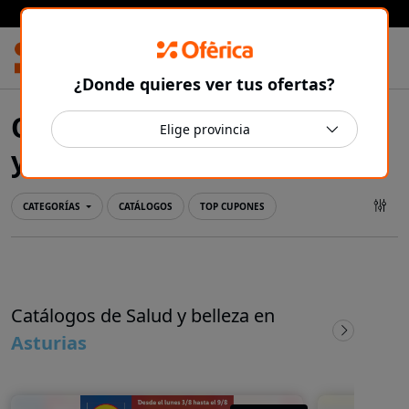
Prensa Ibérica
¿Donde quieres ver tus ofertas?
Ofertas y catálogos de Salud
Asturias
y belleza en
CATEGORÍAS
CATÁLOGOS
TOP CUPONES
Catálogos de Salud y belleza en
Asturias