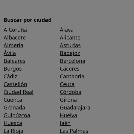
Buscar por ciudad
A Coruña
Álava
Albacete
Alicante
Almería
Asturias
Ávila
Badajoz
Baleares
Barcelona
Burgos
Cáceres
Cádiz
Cantabria
Castellón
Ceuta
Ciudad Real
Córdoba
Cuenca
Girona
Granada
Guadalajara
Guipúzcoa
Huelva
Huesca
Jaén
La Rioja
Las Palmas