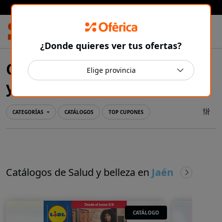
Prensa Ibérica
¿Donde quieres ver tus ofertas?
Ofertas y catálogos de Salud
Jaén
y belleza en
CATEGORÍAS
CATÁLOGOS
TOP CUPONES
Catálogos de Salud y belleza en
Jaén
CATÁLOGO