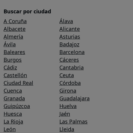
Buscar por ciudad
A Coruña
Álava
Albacete
Alicante
Almería
Asturias
Ávila
Badajoz
Baleares
Barcelona
Burgos
Cáceres
Cádiz
Cantabria
Castellón
Ceuta
Ciudad Real
Córdoba
Cuenca
Girona
Granada
Guadalajara
Guipúzcoa
Huelva
Huesca
Jaén
La Rioja
Las Palmas
León
Lleida