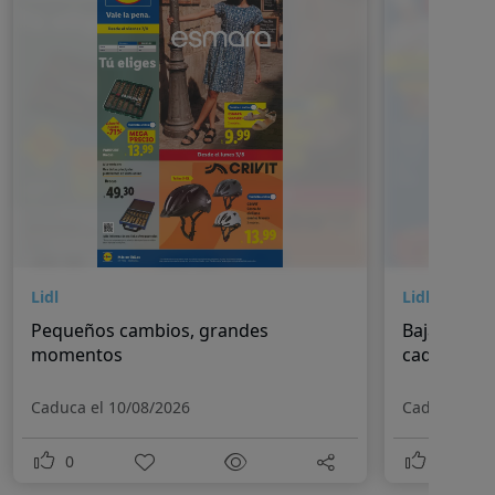
Lidl
Lidl
Pequeños cambios, grandes
Bajadas pe
momentos
cada día
Caduca el 10/08/2026
Caduca el 1
0
0