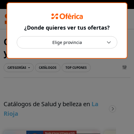
Prensa Ibérica
¿Donde quieres ver tus ofertas?
Ofertas y catálogos de Salud
La Rioja
y belleza en
CATEGORÍAS
CATÁLOGOS
TOP CUPONES
Catálogos de Salud y belleza en
La
Rioja