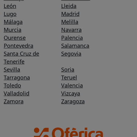
León
Lleida
Lugo
Madrid
Málaga
Melilla
Murcia
Navarra
Ourense
Palencia
Pontevedra
Salamanca
Santa Cruz de
Segovia
Tenerife
Sevilla
Soria
Tarragona
Teruel
Toledo
Valencia
Valladolid
Vizcaya
Zamora
Zaragoza