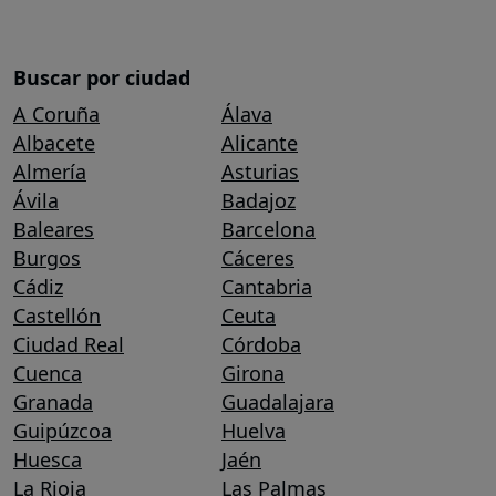
Buscar por ciudad
A Coruña
Álava
Albacete
Alicante
Almería
Asturias
Ávila
Badajoz
Baleares
Barcelona
Burgos
Cáceres
Cádiz
Cantabria
Castellón
Ceuta
Ciudad Real
Córdoba
Cuenca
Girona
Granada
Guadalajara
Guipúzcoa
Huelva
Huesca
Jaén
La Rioja
Las Palmas