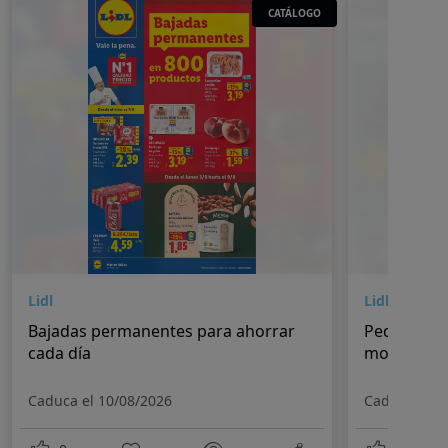
CATÁLOGO
Lidl
Lidl
Bajadas permanentes para ahorrar
Pequeños 
cada día
momentos
Caduca el 10/08/2026
Caduca el 1