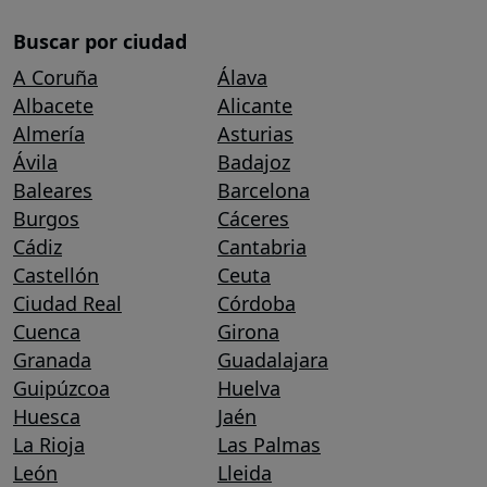
Buscar por ciudad
A Coruña
Álava
Albacete
Alicante
Almería
Asturias
Ávila
Badajoz
Baleares
Barcelona
Burgos
Cáceres
Cádiz
Cantabria
Castellón
Ceuta
Ciudad Real
Córdoba
Cuenca
Girona
Granada
Guadalajara
Guipúzcoa
Huelva
Huesca
Jaén
La Rioja
Las Palmas
León
Lleida