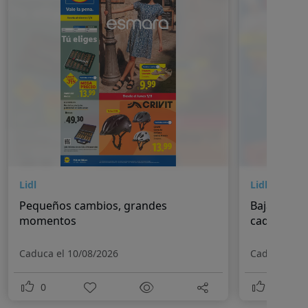
Lidl
Lidl
Pequeños cambios, grandes
Bajadas pe
momentos
cada día
Caduca el 10/08/2026
Caduca el 1
0
0