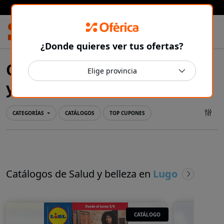
Prensa Ibérica
¿Donde quieres ver tus ofertas?
Ofertas y catálogos de Salud
Lugo
y belleza en
CATEGORÍAS
CATÁLOGOS
TOP CUPONES
Catálogos de Salud y belleza en
Lugo
CATÁLOGO