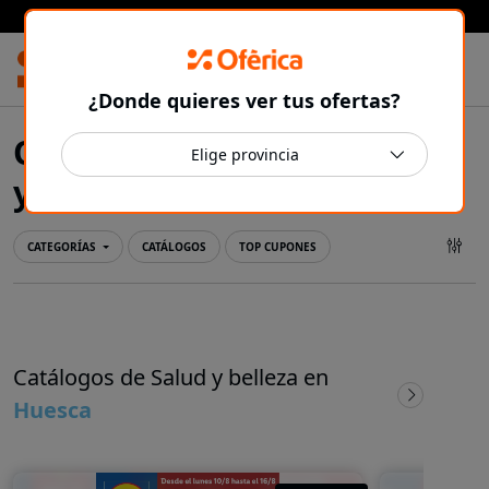
Prensa Ibérica
¿Donde quieres ver tus ofertas?
Ofertas y catálogos de Salud
Huesca
y belleza en
CATEGORÍAS
CATÁLOGOS
TOP CUPONES
Catálogos de Salud y belleza en
Huesca