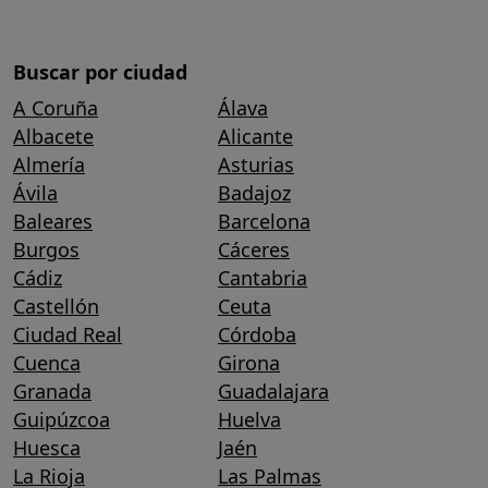
Buscar por ciudad
A Coruña
Álava
Albacete
Alicante
Almería
Asturias
Ávila
Badajoz
Baleares
Barcelona
Burgos
Cáceres
Cádiz
Cantabria
Castellón
Ceuta
Ciudad Real
Córdoba
Cuenca
Girona
Granada
Guadalajara
Guipúzcoa
Huelva
Huesca
Jaén
La Rioja
Las Palmas