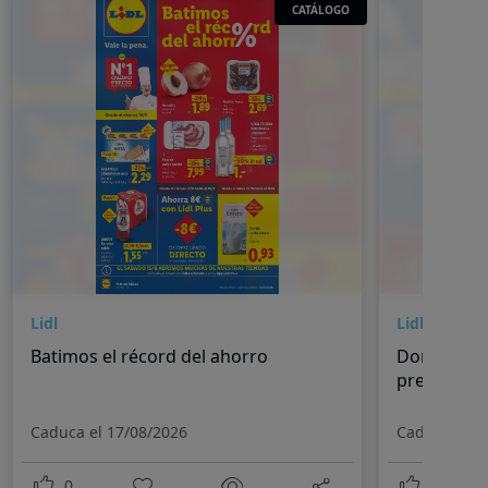
CATÁLOGO
Lidl
Lidl
Batimos el récord del ahorro
Donde la c
precio
Caduca el 17/08/2026
Caduca el 2
0
0