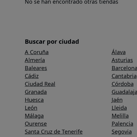
No se han encontrado otras tiendas
Buscar por ciudad
A Coruña
Álava
Almería
Asturias
Baleares
Barcelon
Cádiz
Cantabria
Ciudad Real
Córdoba
Granada
Guadalaja
Huesca
Jaén
León
Lleida
Málaga
Melilla
Ourense
Palencia
Santa Cruz de Tenerife
Segovia