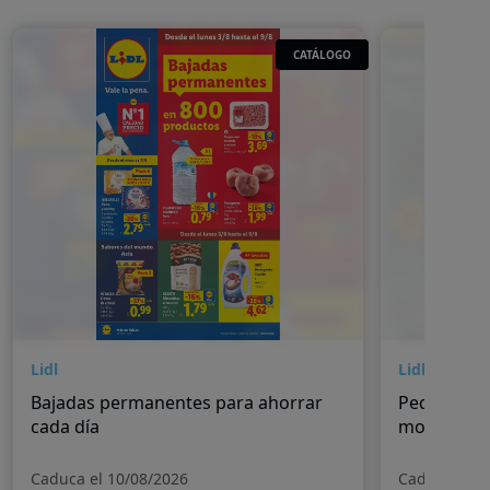
CATÁLOGO
Lidl
Lidl
Bajadas permanentes para ahorrar
Pequeños 
cada día
momentos
Caduca el 10/08/2026
Caduca el 1