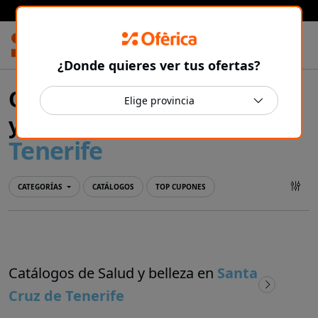
Prensa Ibérica
¿Donde quieres ver tus ofertas?
Ofertas y catálogos de Salud
Santa Cruz de
y belleza en
Tenerife
CATEGORÍAS
CATÁLOGOS
TOP CUPONES
Catálogos de Salud y belleza en
Santa
Cruz de Tenerife