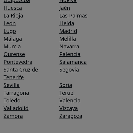
Guipúzcoa
Huelva
Huesca
Jaén
La Rioja
Las Palmas
León
Lleida
Lugo
Madrid
Málaga
Melilla
Murcia
Navarra
Ourense
Palencia
Pontevedra
Salamanca
Santa Cruz de
Segovia
Tenerife
Sevilla
Soria
Tarragona
Teruel
Toledo
Valencia
Valladolid
Vizcaya
Zamora
Zaragoza