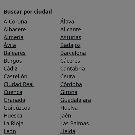
Buscar por ciudad
A Coruña
Álava
Albacete
Alicante
Almería
Asturias
Ávila
Badajoz
Baleares
Barcelona
Burgos
Cáceres
Cádiz
Cantabria
Castellón
Ceuta
Ciudad Real
Córdoba
Cuenca
Girona
Granada
Guadalajara
Guipúzcoa
Huelva
Huesca
Jaén
La Rioja
Las Palmas
León
Lleida