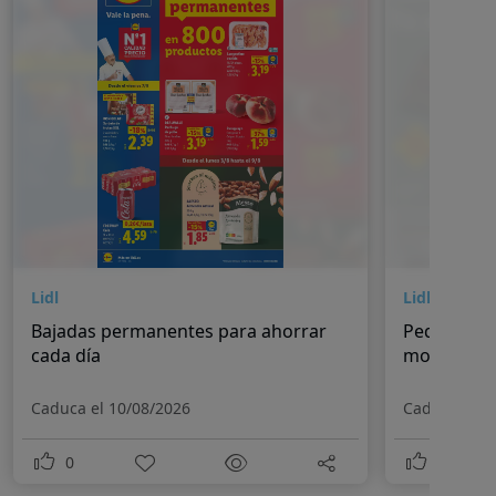
Lidl
Lidl
Bajadas permanentes para ahorrar
Pequeños 
cada día
momentos
Caduca el 10/08/2026
Caduca el 1
0
0