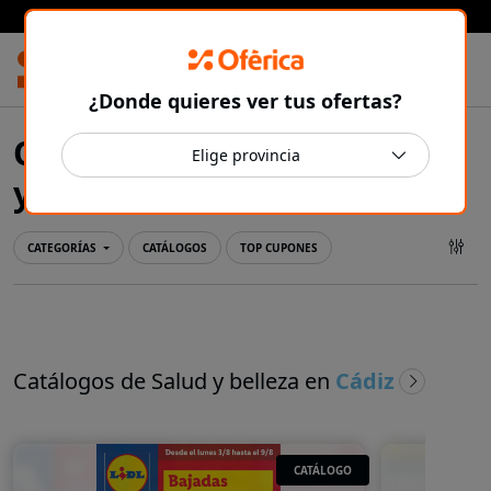
Prensa Ibérica
¿Donde quieres ver tus ofertas?
Ofertas y catálogos de Salud
Cádiz
y belleza en
CATEGORÍAS
CATÁLOGOS
TOP CUPONES
Catálogos de Salud y belleza en
Cádiz
CATÁLOGO