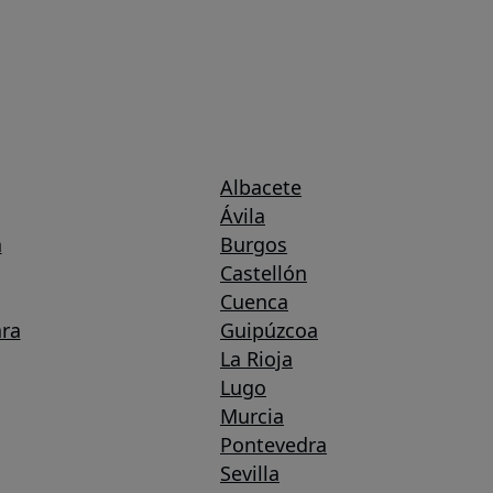
Albacete
Ávila
a
Burgos
Castellón
Cuenca
ra
Guipúzcoa
La Rioja
Lugo
Murcia
Pontevedra
Sevilla