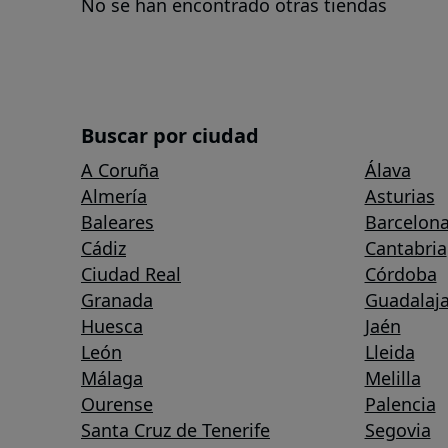
No se han encontrado otras tiendas
Buscar por ciudad
A Coruña
Álava
Almería
Asturias
Baleares
Barcelon
Cádiz
Cantabria
Ciudad Real
Córdoba
Granada
Guadalaja
Huesca
Jaén
León
Lleida
Málaga
Melilla
Ourense
Palencia
Santa Cruz de Tenerife
Segovia