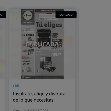
GO
CATÁLOGO
CADUCADA
CAD
Lidl
Lidl
a
Inspírate, elige y disfruta
Más calidad,
de lo que necesitas
Caduca el 03/08/2026
Caduca el 27/07