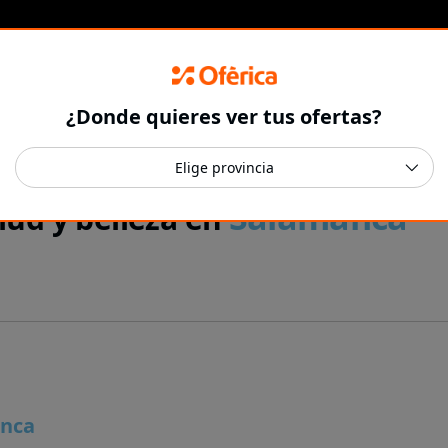
¿Donde quieres ver tus ofertas?
Salamanca
lud y belleza en
nca